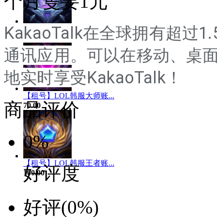
个月隻要1元
KakaoTalk在全球拥有超
【租号】LOL韩服钻石账...
50.00
通讯应用。可以在移动、桌
地实时享受KakaoTalk！
【租号】LOL韩服大师账...
商品评价
70.00
0%
【租号】LOL韩服王者账...
好评度
100.00
好评
(0%)