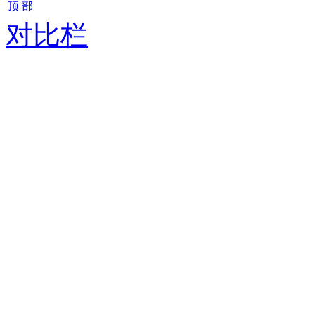
顶 部
对比栏