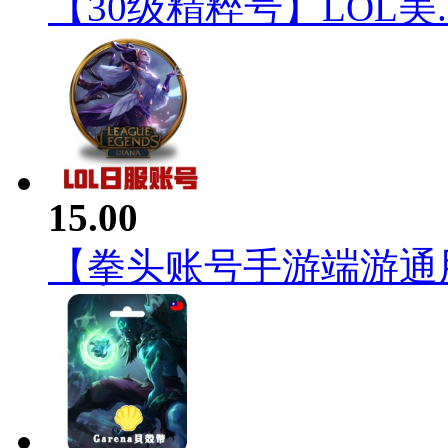
【30级精粹号】LOL美..
15.00
【拳头账号手游端游通用】