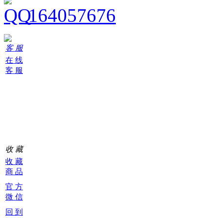
164057676
客 服
在 线
客 服
购
物
车
0
收 藏
收 藏
商 品
官 方
微 信
回 到