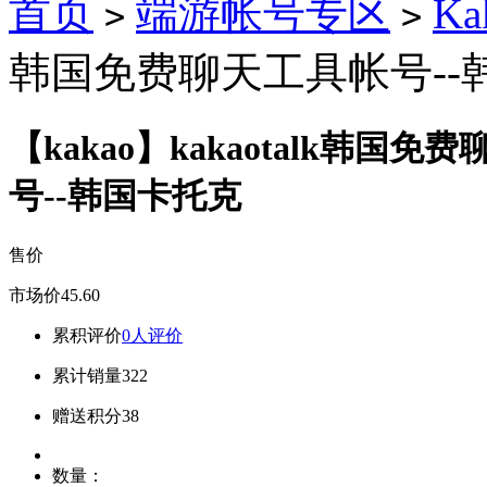
首页
端游帐号专区
K
>
>
韩国免费聊天工具帐号--
【kakao】kakaotalk韩国免
号--韩国卡托克
售价
市场价
45.60
累积评价
0人评价
累计销量
322
赠送积分
38
数量：