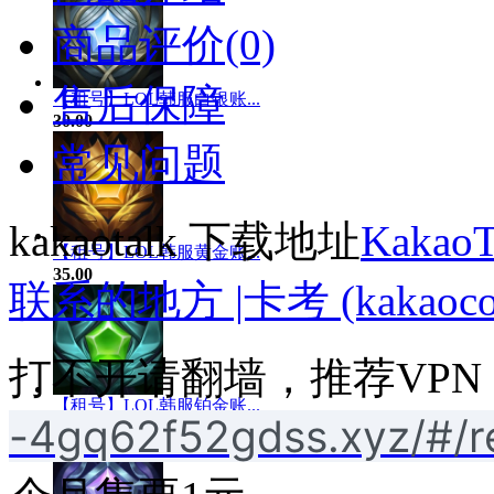
商品评价(0)
售后保障
【租号】LOL韩服白银账...
30.00
常见问题
kakaotalk 下载地址
Kaka
【租号】LOL韩服黄金账...
35.00
联系的地方 |卡考 (kakaocor
打不开请翻墙，推荐VPN
【租号】LOL韩服铂金账...
-4gq62f52gdss.xyz/#/r
40.00