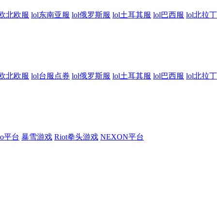
东欧北欧服
lol东南亚服
lol俄罗斯服
lol土耳其服
lol巴西服
lol北拉
东欧北欧服
lol台服点券
lol俄罗斯服
lol土耳其服
lol巴西服
lol北拉
ao平台
暴雪游戏
Riot拳头游戏
NEXON平台