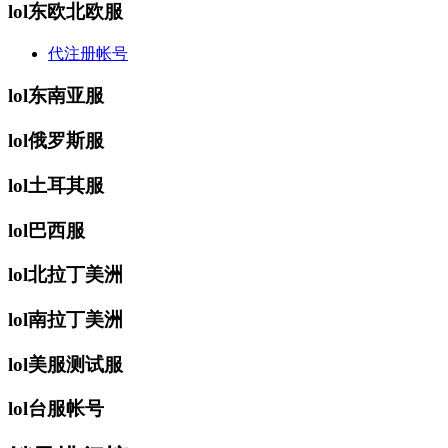
lol东欧北欧服
代注册帐号
lol东南亚服
lol俄罗斯服
lol土耳其服
lol巴西服
lol北拉丁美洲
lol南拉丁美洲
lol美服测试服
lol台服帐号