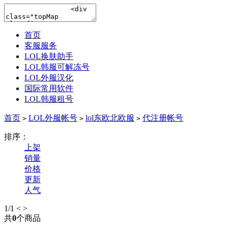
首页
客服服务
LOL换肤助手
LOL韩服可解冻号
LOL外服汉化
国际常用软件
LOL韩服租号
首页
LOL外服帐号
lol东欧北欧服
代注册帐号
>
>
>
排序：
上架
销量
价格
更新
人气
1
/1
<
>
共
0
个商品