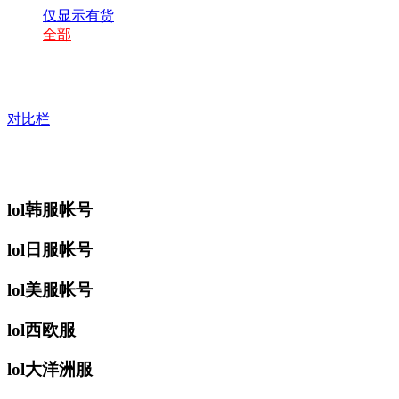
仅显示有货
全部
对比栏
lol韩服帐号
lol日服帐号
lol美服帐号
lol西欧服
lol大洋洲服