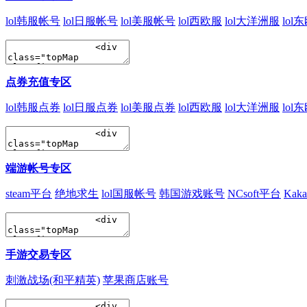
lol韩服帐号
lol日服帐号
lol美服帐号
lol西欧服
lol大洋洲服
lol
点券充值专区
lol韩服点券
lol日服点券
lol美服点券
lol西欧服
lol大洋洲服
lol
端游帐号专区
steam平台
绝地求生
lol国服帐号
韩国游戏账号
NCsoft平台
Kak
手游交易专区
刺激战场(和平精英)
苹果商店账号