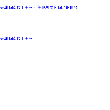
丁美洲
lol南拉丁美洲
lol美服测试服
lol台服帐号
丁美洲
lol南拉丁美洲