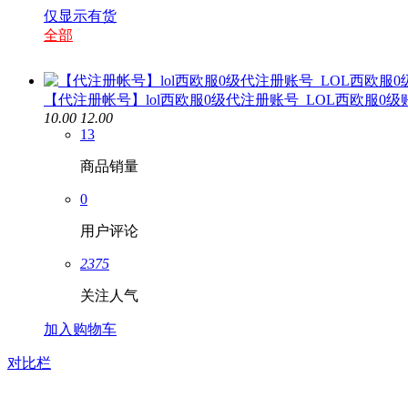
仅显示有货
全部
【代注册帐号】lol西欧服0级代注册账号_LOL西欧服
10.00
12.00
13
商品销量
0
用户评论
2375
关注人气
加入购物车
对比栏