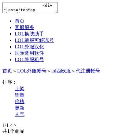
首页
客服服务
LOL换肤助手
LOL韩服可解冻号
LOL外服汉化
国际常用软件
LOL韩服租号
首页
LOL外服帐号
lol西欧服
代注册帐号
>
>
>
排序：
上架
销量
价格
更新
人气
1
/1
<
>
共
1
个商品