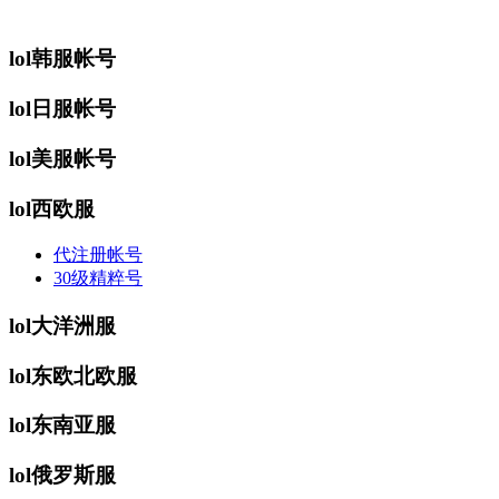
lol韩服帐号
lol日服帐号
lol美服帐号
lol西欧服
代注册帐号
30级精粹号
lol大洋洲服
lol东欧北欧服
lol东南亚服
lol俄罗斯服