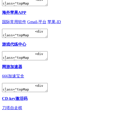
海外苹果APP
国际常用软件
Gmail-平台
苹果-ID
游戏代练中心
网游加速器
666加速宝盒
CD-key激活码
刀塔自走棋