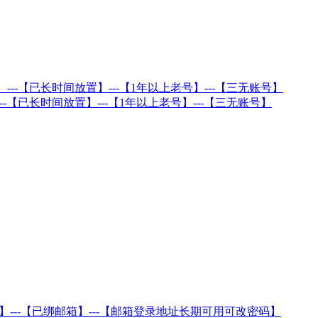
---【已长时间放置】---【1年以上老号】---【三无账号】