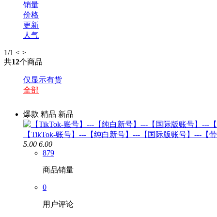
销量
价格
更新
人气
1
/1
<
>
共
12
个商品
仅显示有货
全部
爆款
精品
新品
【TikTok-账号】---【纯白新号】---【国际版账号】-
5.00
6.00
879
商品销量
0
用户评论