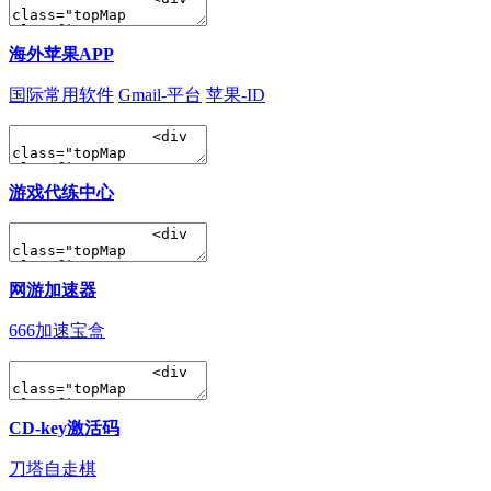
海外苹果APP
国际常用软件
Gmail-平台
苹果-ID
游戏代练中心
网游加速器
666加速宝盒
CD-key激活码
刀塔自走棋