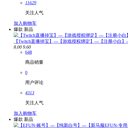
11629
关注人气
加入购物车
爆款
新品
【Twitch直播掉宝】---【游戏授权绑定】---【注册小白】
8.00
9.60
648
商品销量
0
用户评论
4313
关注人气
加入购物车
爆款
新品