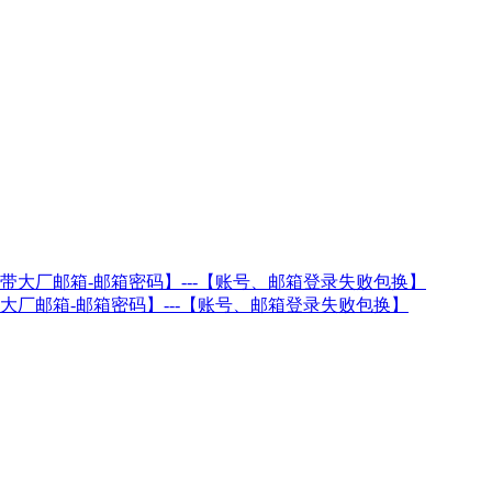
--【带大厂邮箱-邮箱密码】---【账号、邮箱登录失败包换】