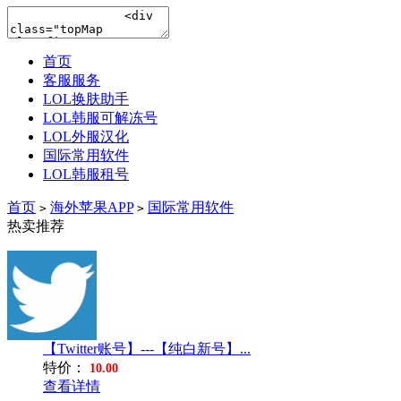
首页
客服服务
LOL换肤助手
LOL韩服可解冻号
LOL外服汉化
国际常用软件
LOL韩服租号
首页
海外苹果APP
国际常用软件
>
>
热卖推荐
【Twitter账号】---【纯白新号】...
特价：
10.00
查看详情