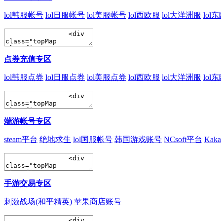
lol韩服帐号
lol日服帐号
lol美服帐号
lol西欧服
lol大洋洲服
lol
点券充值专区
lol韩服点券
lol日服点券
lol美服点券
lol西欧服
lol大洋洲服
lol
端游帐号专区
steam平台
绝地求生
lol国服帐号
韩国游戏账号
NCsoft平台
Kak
手游交易专区
刺激战场(和平精英)
苹果商店账号