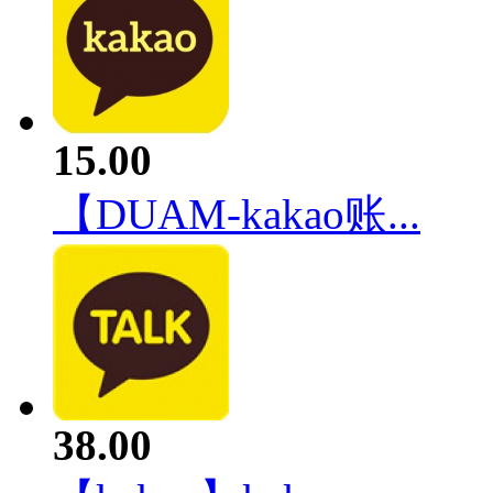
15.00
【DUAM-kakao账...
38.00