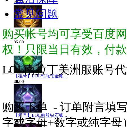
30.00
常见问题
购买帐号均可享受百度网
【租号】LOL韩服黄金账...
35.00
权！只限当日有效，付款
LOL南拉丁美洲服账号
【租号】LOL韩服铂金账...
40.00
购买下单 - 订单附言
【租号】LOL韩服钻石账...
字或字母+数字或纯字母
50.00