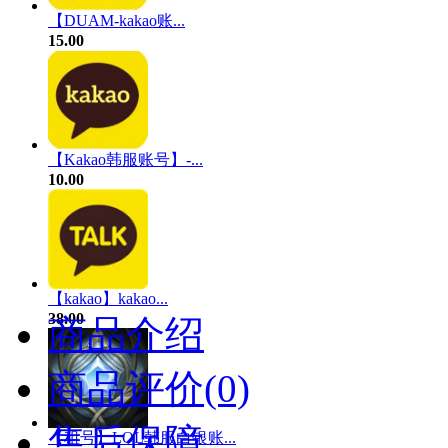
【DUAM-kakao账...
15.00
【Kakao韩服账号】-...
10.00
【kakao】kakao...
38.00
商品介绍
商品评价(0)
售后保障
【租号】LOL韩服白银账...