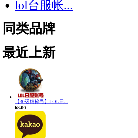
lol台服帐...
同类品牌
最近上新
【30级精粹号】LOL日...
68.00