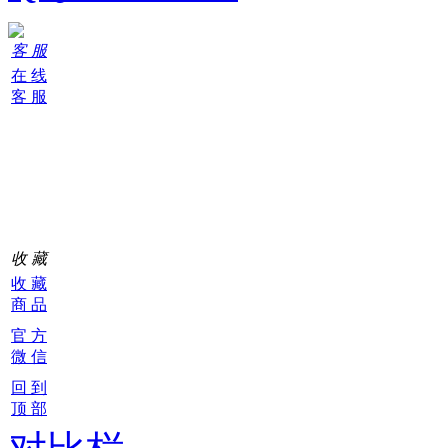
客 服
在 线
客 服
购
物
车
0
收 藏
收 藏
商 品
官 方
微 信
回 到
顶 部