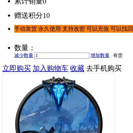
累计销量
0
赠送积分
10
手动发货 永久使用 支持改密 可以充值 可以找回
数量：
减少数量
增加数量
有货
立即购买
加入购物车
收藏
去手机购买