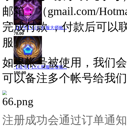
邮箱：（gmail.com/Hotma
完成付款 ，付款后可以
【租号】LOL韩服大师账...
70.00
服。
如果帐号被使用，我们会
【租号】LOL韩服王者账...
100.00
可以备注多个帐号给我们
注册成功会通过订单通知，